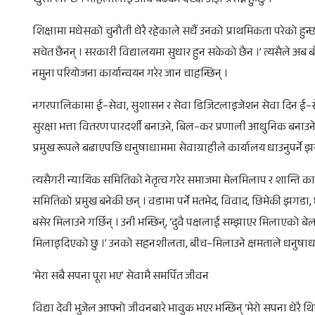
खुसी लाग्छ । महिलालाई अघि बढेको देख्दा अझै प्रसन्न हुन्छु ।’
शिक्षामा मधेसको चुनौती धेरै रहेकाले सधैँ उनको प्राथमिकता परेको हुन्
सचेत छैनन् । सरकारी विद्यालयमा सुधार हुन सकेको छैन ।’ त्यसैले अब बाँकी 
नमुना परियोजना कार्यान्वयन गरेर जान चाहन्छिन् ।
नगरपालिकामा ई–सेवा, सुशासन र सेवा डिजिटलाइजेशन सेवा दिन ई–
सुरक्षा भत्ता वितरण पारदर्शी बनाउने, बिल–कर प्रणाली आधुनिक बन
प्रमुख रूपले बढाएपछि धनुषाधाममा सेवाग्राहीले कार्यालय धाउनुपर्ने 
त्यसैगरी न्यायिक समितिको नेतृत्व गरेर समाजमा मेलमिलाप र शान्ति क
समितिको प्रमुख बनेकी छन् । वडामा पर्ने मतभेद, विवाद, छिमेकी झगडा, 
बसेर मिलाउने गर्छिन् । उनी भन्छिन्, ‘दुवै पक्षलाई सम्झाएर मिलाएको बेला मन
मिलाइदिएको छु ।’ उनको सहनशीलता, बीच–मिलाउने क्षमताले धनुषाधाम
‘मेरा सबै सपना पूरा भए’ सेवामै समर्पित जीवन
विद्या देवी भुजेल आफ्नो जीवनबारे भावुक भएर भन्छिन् ‘मेरो सपना धेरै 