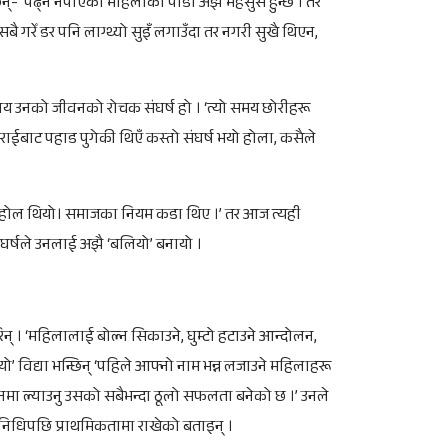
भन्छिन्- ‘पढ्न नपाएको महिलाको पीडा अझै महसुस हुन्छ । तर
बै गरेँ डर पनि लाग्थ्यो सुइँ लगाउँदा तर नगरी सुखै थिएन,
य उनको जीवनको रोचक संघर्ष हो । ‘त्यो समय छोरीहरू
तराईबाट पहाड पुगेकी थिएँ कस्तो संघर्ष भयो होला, कसैले
ने माहोल थियो। समाजका नियम कडा थिए ।’ तर आज त्यही
ंघर्षले उनलाई अझै ‘बलियो’ बनायो ।
् । ‘महिलालाई बोल्न सिकाउने, घुम्टो हटाउने आन्दोलन,
 विद्या भन्छिन् ‘पहिले आफ्नो नाम भन्न लजाउने महिलाहरू
वनमा ल्याउनु उसको सबैभन्दा ठूलो सफलता बनेको छ ।’ उनले
िनिधिपछि प्राथमिकतामा राखेको बताइन् ।