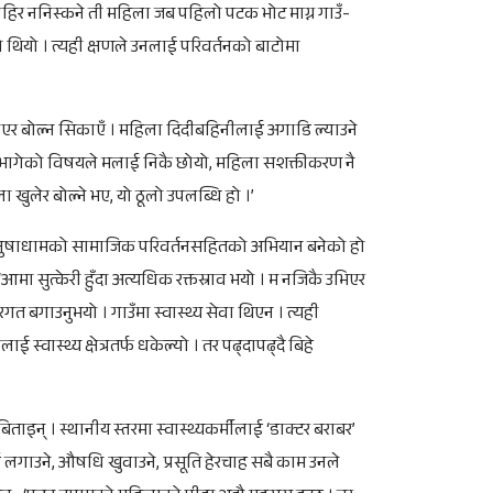
 बाहिर ननिस्कने ती महिला जब पहिलो पटक भोट माग्न गाउँ-
को थियो । त्यही क्षणले उनलाई परिवर्तनको बाटोमा
हटाएर बोल्न सिकाएँ । महिला दिदीबहिनीलाई अगाडि ल्याउने
ित्र भागेको विषयले मलाई निकै छोयो, महिला सशक्तीकरण नै
ुलेर बोल्ने भए, यो ठूलो उपलब्धि हो ।’
न धनुषाधामको सामाजिक परिवर्तनसहितको अभियान बनेको हो
आमा सुत्केरी हुँदा अत्यधिक रक्तस्राव भयो । म नजिकै उभिएर
रगत बगाउनुभयो । गाउँमा स्वास्थ्य सेवा थिएन । त्यही
स्वास्थ्य क्षेत्रतर्फ धकेल्यो । तर पढ्दापढ्दै बिहे
ाइन् । स्थानीय स्तरमा स्वास्थ्यकर्मीलाई ‘डाक्टर बराबर’
ई लगाउने, औषधि खुवाउने, प्रसूति हेरचाह सबै काम उनले