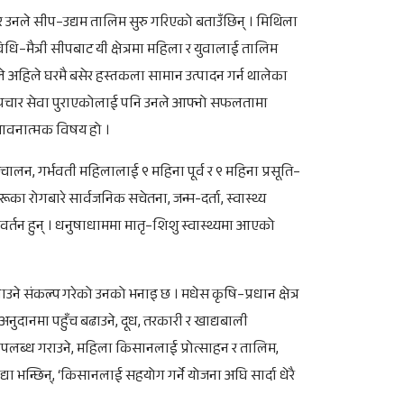
र उनले सीप–उद्यम तालिम सुरु गरिएको बताउँछिन् । मिथिला
िधि–मैत्री सीपबाट यी क्षेत्रमा महिला र युवालाई तालिम
 अहिले घरमै बसेर हस्तकला सामान उत्पादन गर्न थालेका
डामा उपचार सेवा पुराएकोलाई पनि उनले आफ्नो सफलतामा
 भावनात्मक विषय हो ।
्चालन, गर्भवती महिलालाई ९ महिना पूर्व र ९ महिना प्रसूति–
रोगबारे सार्वजनिक सचेतना, जन्म-दर्ता, स्वास्थ्य
िवर्तन हुन् । धनुषाधाममा मातृ–शिशु स्वास्थ्यमा आएको
ने संकल्प गरेको उनको भनाइ छ । मधेस कृषि–प्रधान क्षेत्र
नुदानमा पहुँच बढाउने, दूध, तरकारी र खाद्यबाली
लब्ध गराउने, महिला किसानलाई प्रोत्साहन र तालिम,
ा भन्छिन्, ‘किसानलाई सहयोग गर्ने योजना अघि सार्दा धेरै