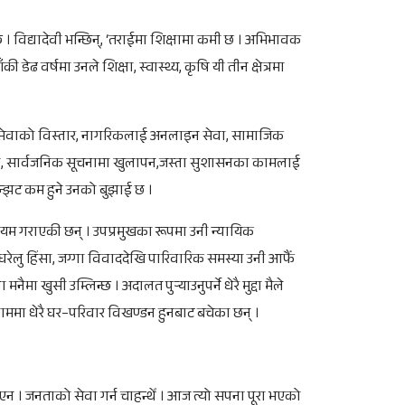
छ । विद्यादेवी भन्छिन्, ‘तराईमा शिक्षामा कमी छ । अभिभावक
डेढ वर्षमा उनले शिक्षा, स्वास्थ्य, कृषि यी तीन क्षेत्रमा
सेवाको विस्तार, नागरिकलाई अनलाइन सेवा, सामाजिक
ाउने, सार्वजनिक सूचनामा खुलापन,जस्ता सुशासनका कामलाई
झन्झट कम हुने उनको बुझाई छ ।
ायम गराएकी छन् । उपप्रमुखका रूपमा उनी न्यायिक
घरेलु हिंसा, जग्गा विवाददेखि पारिवारिक समस्या उनी आफैँ
ैमा खुसी उम्लिन्छ । अदालत पुर्‍याउनुपर्ने धेरै मुद्दा मैले
मा धेरै घर–परिवार विखण्डन हुनबाट बचेका छन् ।
थिएन । जनताको सेवा गर्न चाहन्थेँ । आज त्यो सपना पूरा भएको