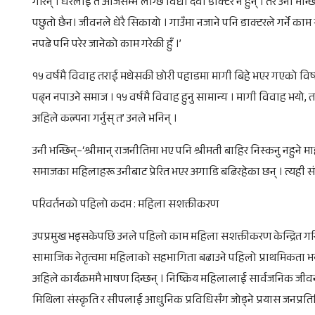
गरिन् । धेरैलाई त आजसम्म लाग्छ विद्या देवी डाक्टर नै हुन् । तर उनी 
पछुतो छैन। जीवनले धेरै सिकायो । गाउँमा नजाने पनि डाक्टरले गर्ने काम स
नपढे पनि परेर जानेको काम गरेकी हुँ ।’
१५ वर्षमै विवाह तराई मधेसकी छोरी पहाडमा मागी बिहे भएर गएको विष
पढ्न नपाउने समाज । १५ वर्षमै विवाह हुनु सामान्य । मागी विवाह भयो, 
अहिले कल्पना गर्नुस् त’ उनले भनिन् ।
उनी भन्छिन्–‘श्रीमान् राजनीतिमा भए पनि श्रीमती बाहिर निस्कनु नहु
समाजका महिलाहरू उनीबाट प्रेरित भएर अगाडि बढिरहेका छन् । त्यही स
परिवर्तनको पहिलो कदम : महिला सशक्तीकरण
उपप्रमुख भइसकेपछि उनले पहिलो काम महिला सशक्तीकरण केन्द्रित गरिन
सामाजिक नेतृत्वमा महिलाको सहभागिता बढाउने पहिलो प्राथमिकता भयो’
अहिले कार्यक्रममै भाषण दिन्छन् । निष्क्रिय महिलालाई सार्वजनिक जी
मिथिला संस्कृति र सीपलाई आधुनिक प्रविधिसँग जोड्ने प्रयास जनप्रत