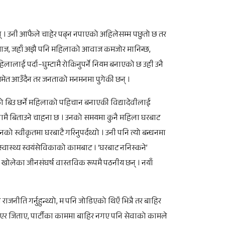
् । उनी आफैले चाहेर पढ्न नपाएको अहिलेसम्म पछुतो छ तर
ी समाज, जहाँ अझै पनि महिलाको आवाज कमजोर मानिन्छ,
लालाई पर्दा–घुम्टामै रोकिनुपर्ने नियम बनाएको छ उही उनै
नसमेत आउँदैन तर जनताको मनमनमा पुगेकी छन् ।
र्तनको बिउ छर्ने महिलाको पहिचान बनाएकी विद्यादेवीलाई
सेवामै बिताउने चाहना छ । उनको समयमा कुनै महिला घरबाट
नको स्वीकृतमा घरबाटै गरिनुपर्दथ्यो । उनी पनि त्यो बन्धनमा
्वास्थ्य स्वयंसेविकाको कामबाट । ‘घरबाट ननिस्कने’
े खोलेका जीनसंघर्ष वास्तविक रूपमै पठनीय छन् । नयाँ
ाजनीति गर्नुहुन्थ्यो, म पनि जोडिएको थिएँ भित्रै तर बाहिर
िएर जिताए, पार्टीका काममा बाहिर नगए पनि सेवाको कामले