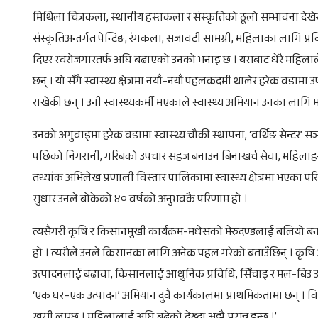
मिथिला चित्रकला, स्थानीय हस्तकला र संस्कृतिको ठूलो सम्भावना देखे
संस्कृतिअन्तर्गत पेन्टिङ, रंगकला, सजावटी सामग्री, महिलाका लागि प्रव
दिएर स्वरोजगारतर्फ अघि बढाएको उनको भनाइ छ । यसबाट धेरै महिलाले
छन् । यो सँगै स्वास्थ्य क्षेत्रमा नयाँ–नयाँ पहलकदमी थालेर हरेक व
राखेकी छन् । उनी स्वास्थ्यकर्मी भएकाले स्वास्थ्य अभियान उनका लागि
उनको अगुवाइमा हरेक वडामा स्वास्थ्य चौकी स्थापना, ‘वर्थिङ सेन्टर’ सञ
पछिको निगरानी, गरिबको उपचार सहज बनाउन बिनाखर्च सेवा, महिलाहरूका 
तथ्यांक अभिलेख प्रणाली विस्तार पालिकामा स्वास्थ्य क्षेत्रमा भएका पर
सुधार उनले बोकेको ४० वर्षको अनुभवकै परिणाम हो ।
त्यसैगरी कृषि र किसानमुखी कार्यक्रम-मधेसको मेरुदण्डलाई बलियो बनाउ
हो । त्यसैले उनले किसानका लागि अनेक पहल गरेको बताउँछिन् । कृषि अ
उत्पादनलाई बढावा, किसानलाई आधुनिक प्रविधि, सिँचाइ र मल-बिउ उप
‘एक घर–एक उत्पादन’ अभियान दुवै कार्यकालमा प्राथमिकतामा छन् । विद्य