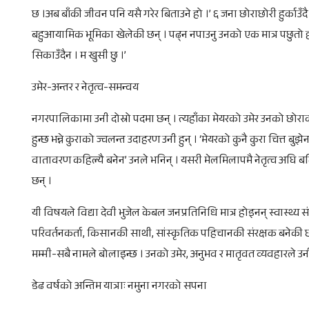
छ ।अब बाँकी जीवन पनि यसै गरेर बिताउने हो ।’ ६ जना छोराछोरी हुर्काउँदै स
बहुआयामिक भूमिका खेलेकी छन् । पढ्न नपाउनु उनको एक मात्र पछुतो ह
सिकाउँदैन । म खुसी छु ।’
उमेर-अन्तर र नेतृत्व-समन्वय
नगरपालिकामा उनी दोस्रो पदमा छन् । त्यहाँका मेयरको उमेर उनको छोराको 
हुन्छ भन्ने कुराको ज्वलन्त उदाहरण उनी हुन् । ‘मेयरको कुनै कुरा चित्त बुझे
वातावरण कहिल्यै बनेन’ उनले भनिन् । यसरी मेलमिलापमै नेतृत्व अघि बढ
छन् ।
यी विषयले विद्या देवी भुजेल केबल जनप्रतिनिधि मात्र होइनन् स्वास्
परिवर्तनकर्ता, किसानकी साथी, सांस्कृतिक पहिचानकी संरक्षक बनेकी छ
मम्मी-सबै नामले बोलाइन्छ । उनको उमेर, अनुभव र मातृवत व्यवहारले उनी
डेढ वर्षको अन्तिम यात्राः नमुना नगरको सपना