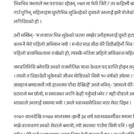
भित्रभित्र जनताले मन पराएका रहेछन्, ०७९ मा फेरि जितेँ ।’ तर कहिल्यै
गाउँ पुगिन्, महिलाहरू घुम्टोभित्र लुकिरहेको दृश्यले उनलाई झनै पोले
लगिदिएको हो ।
उनी भन्छिन्- ‘म लजाएर भित्र लुकेको घटना सम्झेर उनीहरूलाई घुम्टो 
काम नै मेरो पहिलो अभियान भयो । म भोट माग्न जाँदा धेरै दिदीबहिनी भ
पहिलो प्राथमिकतामा राखेको हो, त्यसकै नतिजा अहिले अधिकांश महिला ख
जनप्रतिनिधि बनेपछि उनको राजनीतिक यात्रा केवल पद प्राप्ति होइ
। त्यसो त विद्यादेवी भुजेलको जीवन मोडिएको थियो १० वर्षको उमेरमा । ‘
असहाय बच्चाजस्तै त्यो हालतमा पीडा देखिरहेँ’ उनले भनिन्- ‘आमाले धेरै 
घटनाले मन छोयो, म समाजका लागि केही गर्नुपर्छ भनेर ।’ यही पीडाले उनलाई 
भएकाले उनलाई समस्या भयो । उनले स्वास्थ्यसेविका भएर सेवा दिइन ।
२०४० सालदेखि २०७४ सालसम्म-झन्डै ३४ वर्ष स्वास्थ्यकर्मीका रूपमा बित
मान्ने वातावरण उनको सेवाले बनायो, त्यो अवस्था गाउँमा थियो पनि । सु