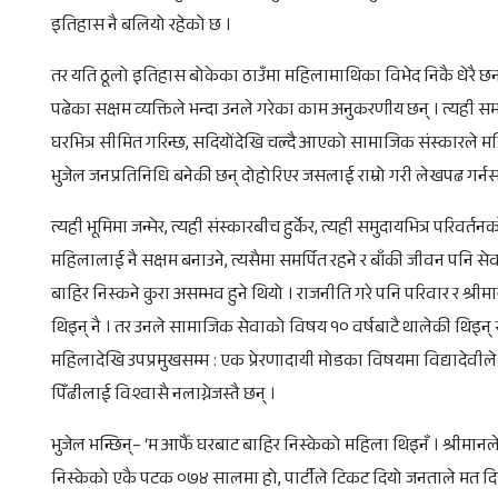
इतिहास नै बलियो रहेको छ ।
तर यति ठूलो इतिहास बोकेका ठाउँमा महिलामाथिका विभेद निकै धेरै छन
पढेका सक्षम व्यक्तिले भन्दा उनले गरेका काम अनुकरणीय छन् । त्यह
घरभित्र सीमित गरिन्छ, सदियोंदेखि चल्दै आएको सामाजिक संस्कारले महि
भुजेल जनप्रतिनिधि बनेकी छन् दोहोरिएर जसलाई राम्रो गरी लेखपढ गर्
त्यही भूमिमा जन्मेर, त्यही संस्कारबीच हुर्केर, त्यही समुदायभित्र परिव
महिलालाई नै सक्षम बनाउने, त्यसैमा समर्पित रहने र बाँकी जीवन पनि 
बाहिर निस्कने कुरा असम्भव हुने थियो । राजनीति गरे पनि परिवार र श्रीमा
थिइन् नै । तर उनले सामाजिक सेवाको विषय १० वर्षबाटै थालेकी थिइन् स
महिलादेखि उपप्रमुखसम्म : एक प्रेरणादायी मोडका विषयमा विद्यादेवील
पिँढीलाई विश्वासै नलाग्नेजस्तै छन् ।
भुजेल भन्छिन्– ‘म आफैँ घरबाट बाहिर निस्केको महिला थिइनँ । श्रीमानले र
निस्केको एकै पटक ०७४ सालमा हो, पार्टीले टिकट दियो जनताले मत द