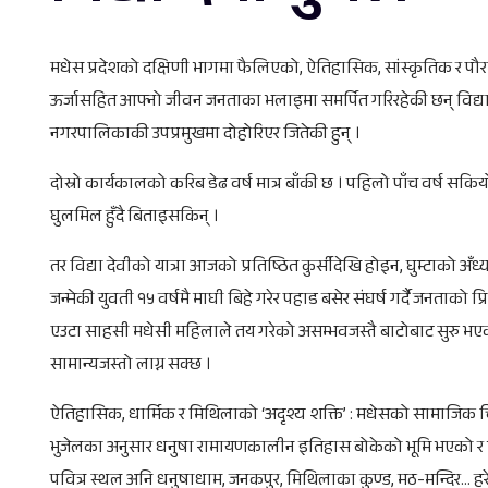
मधेस प्रदेशको दक्षिणी भागमा फैलिएको, ऐतिहासिक, सांस्कृतिक र पौर
ऊर्जासहित आफ्नो जीवन जनताका भलाइमा समर्पित गरिरहेकी छन् विद्या
नगरपालिकाकी उपप्रमुखमा दोहोरिएर जितेकी हुन् ।
दोस्रो कार्यकालको करिब डेढ वर्ष मात्र बाँकी छ । पहिलो पाँच वर्ष 
घुलमिल हुँदै बिताइसकिन् ।
तर विद्या देवीको यात्रा आजको प्रतिष्ठित कुर्सीदेखि होइन, घुम्टाको 
जन्मेकी युवती १५ वर्षमै माघी बिहे गरेर पहाड बसेर संघर्ष गर्दै जनताको प्र
एउटा साहसी मधेसी महिलाले तय गरेको असम्भवजस्तै बाटोबाट सुरु भएक
सामान्यजस्तो लाग्न सक्छ ।
ऐतिहासिक, धार्मिक र मिथिलाको ‘अदृश्य शक्ति’ : मधेसको सामाजिक च
भुजेलका अनुसार धनुषा रामायणकालीन इतिहास बोकेको भूमि भएको र 
पवित्र स्थल अनि धनुषाधाम, जनकपुर, मिथिलाका कुण्ड, मठ-मन्दिर…