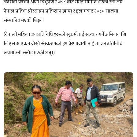
जनसेवी पञ्चन श्रेणी विभूषण २०७८ बाट समेत सम्मान भएकी उनी जय
नेपाल प्रतिभा प्रोत्साहन प्रतिष्ठान झापा र इलामबाट २०८० सालमा
सम्मानित भएकी थिइन।
(नेपाली महिला जनप्रतिनिधिहरूको सुकर्मलाई सञ्चार गर्ने अभियान शि
लिड्स आइकन दोस्रो संस्करणको ३१ प्रेरणादायी महिला जनप्रतिनिधि
रूपमा उनी छनोट भएकी छन्।)