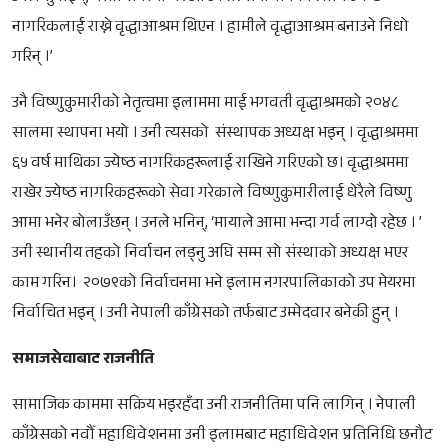
नागरिकलाई राख्ने वृद्धाआश्रम थिएन । हामीले वृद्धाआश्रम बनाउने निधो
गरिन् ।’
उनै विष्णुकुमारीको नेतृत्वमा इलाममा माई भगवती वृद्धाश्रमको २०४८
सालमा स्थापना भयो । उनी त्यसको संस्थापक अध्यक्ष भइन् । वृद्धाश्रममा
६५ वर्ष माथिका ज्येष्ठ नागरिकहरूलाई राखिने गरिएको छ। वृद्धाश्रममा
राखेर ज्येष्ठ नागरिकहरूको सेवा गरेकाले विष्णुकुमारीलाई धेरैले विष्णु
आमा भनेर बोलाउँछन् । उनले भनिन्, ‘मायाले आमा भन्दा गर्व लाग्दो रहेछ । ’
उनी स्थानीय तहको निर्वाचन लड्नु अघि सम्म सो संस्थाको अध्यक्ष भएर
काम गरिन। २०७९को निर्वाचनमा भने इलाम नगरपालिकाको उप मेयरमा
निर्वाचित भइन् । उनी नेपाली काँग्रेसको तर्फबाट उम्मेदवार बनेकी हुन् ।
समाजसेवाबाट राजनीति
सामाजिक काममा सक्रिय भइरहँदा उनी राजनीतिमा पनि लागिन् । नेपाली
काँग्रेसको नवौँ महाधिवेशनमा उनी इलामबाट महाधिवेशन प्रतिनिधि छनौट