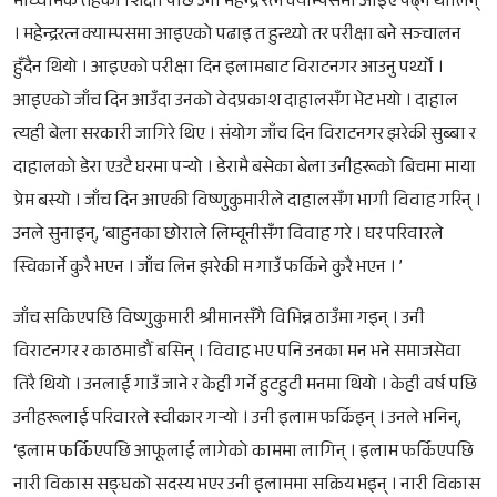
माध्यमिक तहको शिक्षा पछि उनी महेन्द्र रत्न क्याम्पसमा आइए पढ्न थालिन्
। महेन्द्ररत्न क्याम्पसमा आइएको पढाइ त हुन्थ्यो तर परीक्षा बने सञ्चालन
हुँदैन थियो । आइएको परीक्षा दिन इलामबाट विराटनगर आउनु पर्थ्यो ।
आइएको जाँच दिन आउँदा उनको वेदप्रकाश दाहालसँग भेट भयो । दाहाल
त्यही बेला सरकारी जागिरे थिए । संयोग जाँच दिन विराटनगर झरेकी सुब्बा र
दाहालको डेरा एउटै घरमा पर्‍यो । डेरामै बसेका बेला उनीहरूको बिचमा माया
प्रेम बस्यो । जाँच दिन आएकी विष्णुकुमारीले दाहालसँग भागी विवाह गरिन् ।
उनले सुनाइन्, ‘बाहुनका छोराले लिम्वूनीसँग विवाह गरे । घर परिवारले
स्विकार्ने कुरै भएन । जाँच लिन झरेकी म गाउँ फर्किने कुरै भएन । ’
जाँच सकिएपछि विष्णुकुमारी श्रीमानसँगै विभिन्न ठाउँमा गइन् । उनी
विराटनगर र काठमाडौँ बसिन् । विवाह भए पनि उनका मन भने समाजसेवा
तिरै थियो । उनलाई गाउँ जाने र केही गर्ने हुटहुटी मनमा थियो । केही वर्ष पछि
उनीहरूलाई परिवारले स्वीकार गर्‍यो । उनी इलाम फर्किइन् । उनले भनिन्,
‘इलाम फर्किएपछि आफूलाई लागेको काममा लागिन् । इलाम फर्किएपछि
नारी विकास सङ्घको सदस्य भएर उनी इलाममा सक्रिय भइन् । नारी विकास