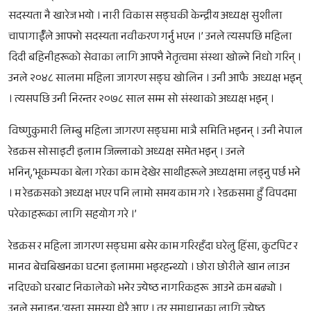
सदस्यता नै खारेज भयो । नारी विकास सङ्घकी केन्द्रीय अध्यक्ष सुशीला
चापागाईँले आफ्नो सदस्यता नवीकरण गर्नु भएन ।’ उनले त्यसपछि महिला
दिदी बहिनीहरूको सेवाका लागि आफ्नै नेतृत्वमा संस्था खोल्ने निधो गरिन् ।
उनले २०४८ सालमा महिला जागरण सङ्घ खोलिन । उनी आफै अध्यक्ष भइन्
। त्यसपछि उनी निरन्तर २०७८ साल सम्म सो संस्थाको अध्यक्ष भइन् ।
विष्णुकुमारी लिम्बु महिला जागरण सङ्घमा मात्रै समिति भइनन् । उनी नेपाल
रेडक्रस सोसाइटी इलाम जिल्लाको अध्यक्ष समेत भइन् । उनले
भनिन्,‘भूकम्पका बेला गरेका काम देखेर साथीहरूले अध्यक्षमा लड्नु पर्छ भने
। म रेडक्रसको अध्यक्ष भएर पनि लामो समय काम गरे । रेडक्रसमा हुँ विपदमा
परेकाहरूका लागि सहयोग गरे ।’
रेडक्रस र महिला जागरण सङ्घमा बसेर काम गरिरहँदा घरेलु हिंसा, कुटपिट र
मानव बेचबिखनका घटना इलाममा भइरहन्थ्यो । छोरा छोरीले खान लाउन
नदिएको घरबाट निकालेको भनेर ज्येष्ठ नागरिकहरू आउने क्रम बढ्यो ।
उनले सुनाइन्,‘यस्ता समस्या धेरै आए । तर समाधानका लागि ज्येष्ठ