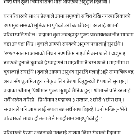
भन्दा पनि ठूलो जिम्मेवारीको भारी थपिएको अनुभूति दिलायो ।
घर परिवारको साथ र प्रेरणाले आमा समूहको सचिव देखि नगरपालिकाको
उपप्रमुख सम्मको भूमिकामा पुगेको उनी बताउँछिन् । उनलाई आफ्नो
परिवारप्रति गर्व छ । पद्माका बुवा जयबहादुर गुरुङ पञ्चायतकालीन समयमा
वडा अध्यक्ष थिए । बुवाले आफ्नो समयको अनुभव पद्मालाई सुनाउँथे ।
‘२०५० सालमा आमाको निधन भएपछि म माइतीमै बस्न थाले । दाजुभाइ
नभएको हुनाले बुवाको हेरचाह गर्न म माइतीमा नै बस्न थाले । माइतीमा म
बुवालाई सघाउँथे । बुवाले आफ्ना अनुभव सुनाउँदै मलाई अझै सामाजिक बन्न,
जनतासँग घुलमिल हुन र नेतृत्व लिन प्रेरणा दिनुहुन्थ्यो ।’ पद्माले सुनाइन् ।
पद्माका श्रीमान् प्रिथीमान गुरुङ भूतपूर्व सैनिक हुन् । श्रीमान्ले पनि उनलाई
सधैँ भरथेग गरिरहे । प्रिथीमान र पद्माका ३ सन्तान, २ छोरी १ छोरा छन् ।
सन्तानले पनि आमालाई सफल बन्न सधैँ साथ दिइरहे । उनी भन्छिन्- ‘मेरो
परिवारको साथ र हौसलाले नै म यहाँसम्म आइपुगेकी हुँ ।’
परिवारको प्रेरणा र जनताको मतलाई साथमा लिएर सेवाको मैदानमा