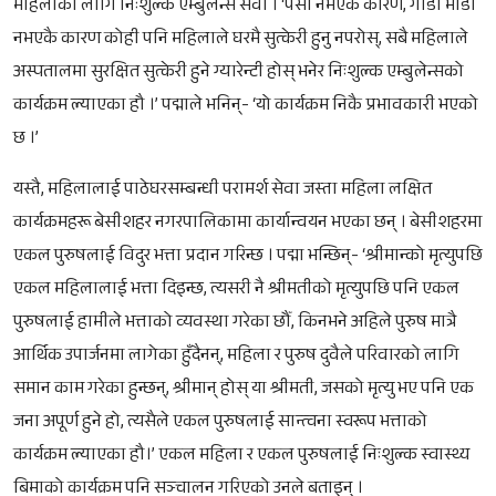
महिलाका लागि निःशुल्क एम्बुलेन्स सेवा । ‘पैसा नभएकै कारण, गाडी भाडा
नभएकै कारण कोही पनि महिलाले घरमै सुत्केरी हुनु नपरोस्, सबै महिलाले
अस्पतालमा सुरक्षित सुत्केरी हुने ग्यारेन्टी होस् भनेर निःशुल्क एम्बुलेन्सको
कार्यक्रम ल्याएका हौ ।’ पद्माले भनिन्- ‘यो कार्यक्रम निकै प्रभावकारी भएको
छ ।’
यस्तै, महिलालाई पाठेघरसम्बन्धी परामर्श सेवा जस्ता महिला लक्षित
कार्यक्रमहरू बेसीशहर नगरपालिकामा कार्यान्वयन भएका छन् । बेसीशहरमा
एकल पुरुषलाई विदुर भत्ता प्रदान गरिन्छ । पद्मा भन्छिन्- ‘श्रीमान्को मृत्युपछि
एकल महिलालाई भत्ता दिइन्छ, त्यसरी नै श्रीमतीको मृत्युपछि पनि एकल
पुरुषलाई हामीले भत्ताको व्यवस्था गरेका छौँ, किनभने अहिले पुरुष मात्रै
आर्थिक उपार्जनमा लागेका हुँदैनन्, महिला र पुरुष दुवैले परिवारको लागि
समान काम गरेका हुन्छन्, श्रीमान् होस् या श्रीमती, जसको मृत्यु भए पनि एक
जना अपूर्ण हुने हो, त्यसैले एकल पुरुषलाई सान्त्वना स्वरूप भत्ताको
कार्यक्रम ल्याएका हौ।’ एकल महिला र एकल पुरुषलाई निःशुल्क स्वास्थ्य
बिमाको कार्यक्रम पनि सञ्चालन गरिएको उनले बताइन् ।