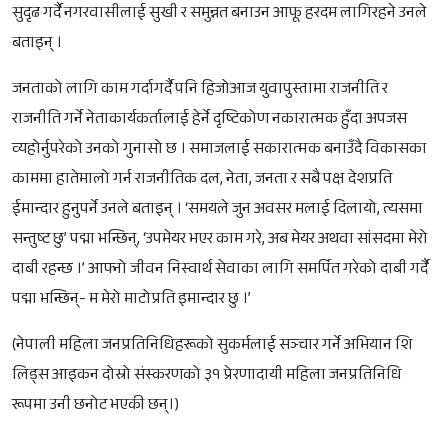
सुदृढ गर्दै नगरवासीलाई सुखी र समुन्नत बनाउन आफू हरदम लागिरहने उनले
बताइन् ।
जनताको लागि काम गर्दागर्दै पनि हिजोआज युवापुस्तामा राजनीति र
राजनीति गर्ने नेताकार्यकर्तालाई हेर्ने दृष्टिकोण नकारात्मक हुँदा अपजस
व्यहोर्नुपरेको उनको गुनासो छ । समाजलाई सकारात्मक बनाउँदै विकासका
काममा हातेमालो गर्न राजनीतिक दल, नेता, जनता र सबै पक्ष देशप्रति
ईमान्दार हुनुपर्ने उनले बताइन् । ‘समयले जुन अवसर मलाई दिलायो, त्यसमा
सन्तुष्ट छु’ पद्मा भन्छिन्, ‘उपमेयर भएर काम गरे, अब मेयर अथवा सांसदमा मेरो
दाबी रहन्छ ।’ आफ्नो जीवन निस्वार्थ सेवाका लागि समर्पित गरेको दाबी गर्दै
पद्मा भन्छिन्- म मेरो माटोप्रति इमान्दार छु ।’
(नेपाली महिला जनप्रतिनिधिहरूको सुकर्मलाई सञ्चार गर्ने अभियान शि
लिड्स आइकन दोस्रो संस्करणको ३१ प्रेरणादायी महिला जनप्रतिनिधि
रूपमा उनी छनोट भएकी छन्।)