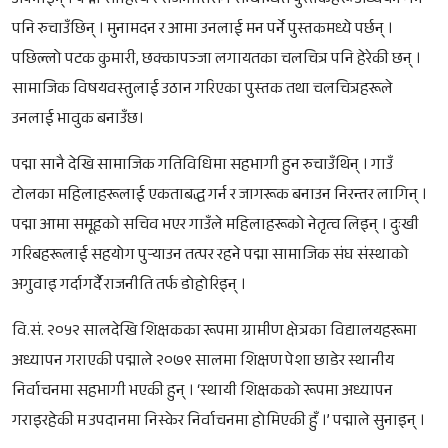
अपनाइन् । पद्मा साहित्य र राजनीतिसँग सम्बन्धित पुस्तकहरू अध्ययन गर्न
पनि रुचाउँछिन् । मुनामदन र आमा उनलाई मन पर्ने पुस्तकमध्ये पर्छन् ।
पछिल्लो पटक कुमारी, छक्कापञ्जा लगायतका चलचित्र पनि हेरेकी छन् ।
सामाजिक विषयवस्तुलाई उठान गरिएका पुस्तक तथा चलचित्रहरूले
उनलाई भावुक बनाउँछ।
पद्मा सानै देखि सामाजिक गतिविधिमा सहभागी हुन रुचाउँथिन् । गाउँ
टोलका महिलाहरूलाई एकताबद्ध गर्न र जागरूक बनाउन निरन्तर लागिन् ।
पद्मा आमा समूहको सचिव भएर गाउँले महिलाहरूको नेतृत्व लिइन् । दुःखी
गरिबहरूलाई सहयोग पुर्‍याउन तत्पर रहने पद्मा सामाजिक संघ संस्थाको
अगुवाइ गर्दागर्दै राजनीति तर्फ डोहोरिइन् ।
वि.सं. २०५२ सालदेखि शिक्षकका रूपमा ग्रामीण क्षेत्रका विद्यालयहरूमा
अध्यापन गराएकी पद्माले २०७९ सालमा शिक्षण पेशा छाडेर स्थानीय
निर्वाचनमा सहभागी भएकी हुन् । ‘स्थायी शिक्षकको रूपमा अध्यापन
गराइरहेकी म उपदानमा निस्केर निर्वाचनमा होमिएकी हुँ ।’ पद्माले सुनाइन् ।