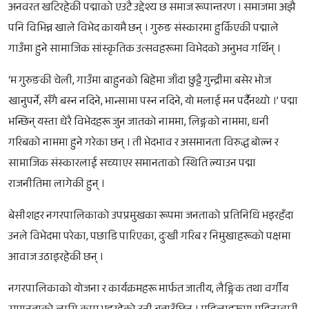
अनवरत खटिरहेकी पद्माको एउटै उद्देश्य छ समाज रूपान्तरण । समाजमा अझै
पनि विभिन्न खाले विभेद कायमै छन् । गुरुङ संस्कारमा हुर्किएकी पद्माले
गाउँमा हुने सामाजिक सांस्कृतिक उत्सवहरूमा विभेदको अनुभव गर्थिन् ।
‘म गुरुङकी चेली, गाउँमा बाहुनको बिहेमा जाँदा छुट्टै गुन्द्रीमा बसेर भोज
खानुपर्ने, सँगै बस्न नदिने, भान्सामा पस्न नदिने, यो मलाई मन पर्दैनथ्यो ।’ पद्मा
भन्छिन् यस्ता धेरै विभेदहरू जुन जातको नाममा, लिङ्गको नाममा, धनी
गरिबको नाममा हुने गरेका छन् । ती भेदभाव र असमानता विरुद्ध बोल्न र
सामाजिक संस्कारलाई सच्याएर समानताको स्थिति ल्याउन पद्मा
राजनीतिमा लागेकी हुन् ।
बेसीशहर नगरपालिकाको उपप्रमुखका रूपमा जनताको प्रतिनिधि भइरहँदा
उनले विभेदमा परेका, पछाडि पारिएका, दुःखी गरिब र निमुखाहरूको पक्षमा
आवाज उठाइरहेकी छन् ।
नगरपालिकाको योजना र कार्यक्रमहरू मार्फत जातीय, लैङ्गिक तथा वर्गीय